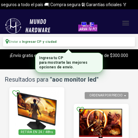
eguros a todo el país 🚚| Compra segura 🔒| Garantías oficiales 🏅
Enviar a
Ingresar CP y ciudad
¡Envío gratis en CABA y Zona Sur, con tu compra de $300.000
Ingresa tu CP
o mas!
para mostrarte las mejores
opciones de envío.
Resultados para
"aoc monitor led"
ORDENAR POR PRECIO
RETIRA EN 24 / 48hs