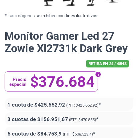
* Las imágenes se exhiben con fines ilustrativos.
Monitor Gamer Led 27
Zowie Xl2731k Dark Grey
RETIRA EN 24 / 48HS
$376.684
Precio
especial
1 cuota de
$425.652,92
*
(PTF:
$425.652,92)
3 cuotas de
$156.951,67
*
(PTF:
$470.855)
6 cuotas de
$84.753,9
*
(PTF:
$508.523,4)