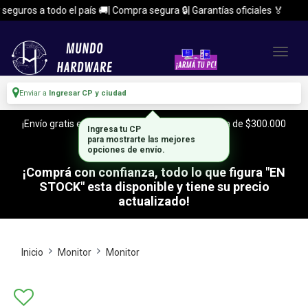
uros a todo el país 🚚| Compra segura 🔒| Garantías oficiales 🏅
Enviar a
Ingresar CP y ciudad
¡Envío gratis en CABA y Zona Sur, con tu compra de $300.000
Ingresa tu CP
o mas!
para mostrarte las mejores
opciones de envío.
¡Comprá con confianza, todo lo que figura "EN
STOCK" esta disponible y tiene su precio
actualizado!
Inicio
Monitor
Monitor