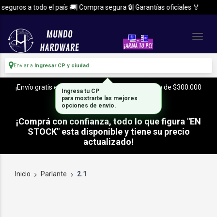
eguros a todo el país 🚚| Compra segura 🔒| Garantías oficiales 🏅
Enviar a
Ingresar CP y ciudad
¡Envío gratis en CABA y Zona Sur, con tu compra de $300.000
Ingresa tu CP
o mas!
para mostrarte las mejores
opciones de envío.
¡Comprá con confianza, todo lo que figura "EN
STOCK" esta disponible y tiene su precio
actualizado!
Inicio
Parlante
2.1