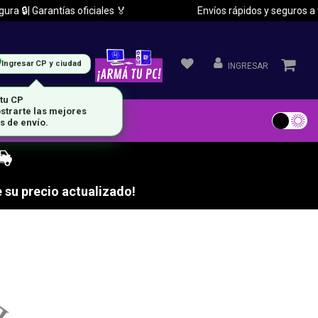
a 🔒| Garantías oficiales 🏅
Envíos rápidos y seguros a to
Ingresar CP y ciudad
INGRESAR
 tu CP
strarte las mejores
s de envío.
 su precio actualizado!