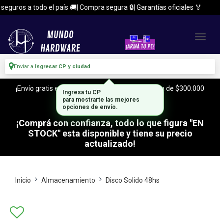
guros a todo el país 🚚| Compra segura 🔒| Garantías oficiales 🏅
Enviar a
Ingresar CP y ciudad
¡Envío gratis en CABA y Zona Sur, con tu compra de $300.000
Ingresa tu CP
o mas!
para mostrarte las mejores
opciones de envío.
¡Comprá con confianza, todo lo que figura "EN
STOCK" esta disponible y tiene su precio
actualizado!
Inicio
Almacenamiento
Disco Solido 48hs