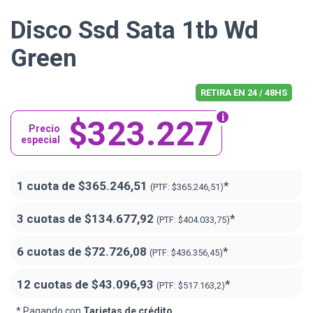
Disco Ssd Sata 1tb Wd
Green
RETIRA EN 24 / 48HS
$323.227
Precio
especial
1 cuota de
$365.246,51
*
(PTF:
$365.246,51)
3 cuotas de
$134.677,92
*
(PTF:
$404.033,75)
6 cuotas de
$72.726,08
*
(PTF:
$436.356,45)
12 cuotas de
$43.096,93
*
(PTF:
$517.163,2)
* Pagando con
Tarjetas de crédito
.