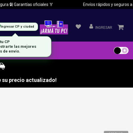
 🔒| Garantías oficiales 🏅
Envíos rápidos y seguros a tod
Ingresar CP y ciudad
INGRESAR
 tu CP
strarte las mejores
s de envío.
 su precio actualizado!