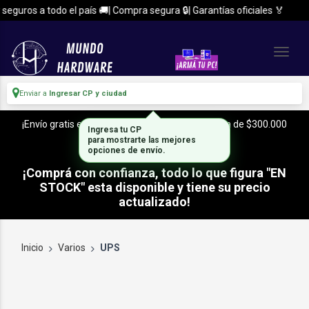
eguros a todo el país 🚚| Compra segura 🔒| Garantías oficiales 🏅
Enviar a
Ingresar CP y ciudad
¡Envío gratis en CABA y Zona Sur, con tu compra de $300.000
Ingresa tu CP
o mas!
para mostrarte las mejores
opciones de envío.
¡Comprá con confianza, todo lo que figura "EN
STOCK" esta disponible y tiene su precio
actualizado!
Inicio
Varios
UPS