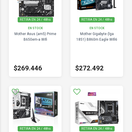
RETIRA EN 24 / 48hs
RETIRA EN 24 / 48hs
EN STOCK
EN STOCK
Mother Asus (am5) Prime
Mother Gigabyte (lga
B650em-a Wifi
1851) B860m Eagle Wifi6
$269.446
$272.492
RETIRA EN 24 / 48hs
RETIRA EN 24 / 48hs