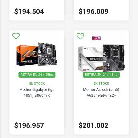
$194.504
$196.009
RETIRA EN 24 / 48hs
RETIRA EN 24 / 48hs
EN STOCK
EN STOCK
Mother Gigabyte (lga
Mother Asrock (am5)
1851) B860m K
A620m-hdv/m.2+
$196.957
$201.002