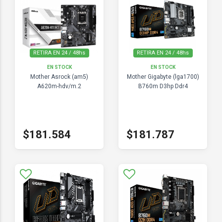
RETIRA EN 24 / 48hs
RETIRA EN 24 / 48hs
EN STOCK
EN STOCK
Mother Asrock (am5)
Mother Gigabyte (lga1700)
A620m-hdv/m.2
B760m D3hp Ddr4
$181.584
$181.787