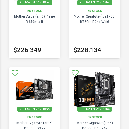
RETIRA EN 24 / 48hs
RETIRA EN 24 / 48hs
EN STOCK
EN STOCK
Mother Asus (am5) Prime
Mother Gigabyte (lga1700)
B650m-a Ii
B760m D3hp Wifi6
$226.349
$228.134
RETIRA EN 24 / 48hs
RETIRA EN 24 / 48hs
EN STOCK
EN STOCK
Mother Gigabyte (am5)
Mother Gigabyte (am5)
B850m D3hp
B650m D3hp Ax