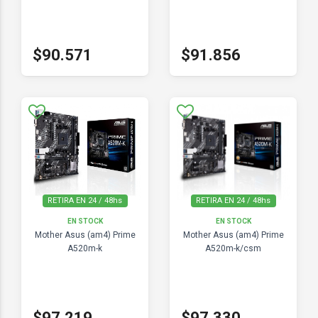
$90.571
$91.856
RETIRA EN 24 / 48hs
RETIRA EN 24 / 48hs
EN STOCK
EN STOCK
Mother Asus (am4) Prime
Mother Asus (am4) Prime
A520m-k
A520m-k/csm
$97.219
$97.330