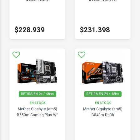
$228.939
$231.398
RETIRA EN 24 / 48hs
RETIRA EN 24 / 48hs
EN STOCK
EN STOCK
Mother Gigabyte (am5)
Mother Gigabyte (am5)
B650m Gaming Plus Wf
B840m Ds3h