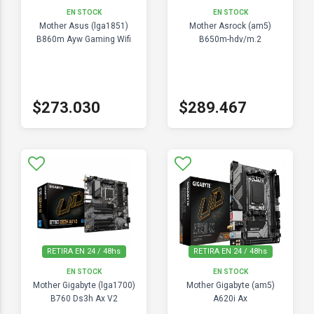
EN STOCK
EN STOCK
Mother Asus (lga1851)
Mother Asrock (am5)
B860m Ayw Gaming Wifi
B650m-hdv/m.2
$273.030
$289.467
RETIRA EN 24 / 48hs
RETIRA EN 24 / 48hs
EN STOCK
EN STOCK
Mother Gigabyte (lga1700)
Mother Gigabyte (am5)
B760 Ds3h Ax V2
A620i Ax