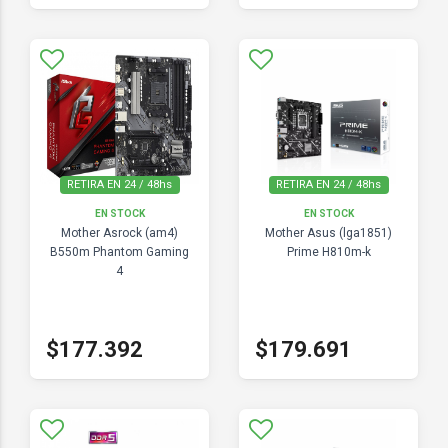
RETIRA EN 24 / 48hs
RETIRA EN 24 / 48hs
EN STOCK
EN STOCK
Mother Asrock (am4)
Mother Asus (lga1851)
B550m Phantom Gaming
Prime H810m-k
4
$177.392
$179.691