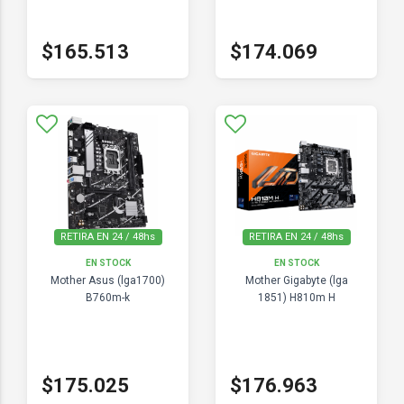
$165.513
$174.069
RETIRA EN 24 / 48hs
RETIRA EN 24 / 48hs
EN STOCK
EN STOCK
Mother Asus (lga1700)
Mother Gigabyte (lga
B760m-k
1851) H810m H
$175.025
$176.963