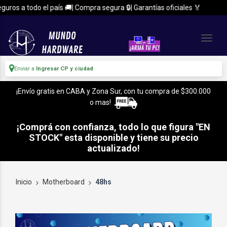
 el país 🚚| Compra segura 🔒| Garantías oficiales 🏅
Enví
Enviar a
Ingresar CP y ciudad
¡Envío gratis en CABA y Zona Sur, con tu compra de $300.000
o mas!
¡Comprá con confianza, todo lo que figura "EN
STOCK" esta disponible y tiene su precio
actualizado!
Inicio
Motherboard
48hs