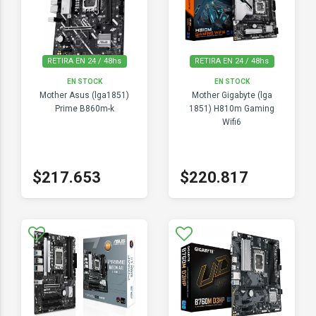
RETIRA EN 24 / 48hs
RETIRA EN 24 / 48hs
EN STOCK
EN STOCK
Mother Asus (lga1851)
Mother Gigabyte (lga
Prime B860m-k
1851) H810m Gaming
Wifi6
$217.653
$220.817