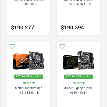
B840m D2h
B550m Ds3h Ac R2
$190.277
$190.394
RETIRA EN 24 / 48hs
RETIRA EN 24 / 48hs
EN STOCK
EN STOCK
Mother Gigabyte (lga
Mother Gigabyte (am5)
1851) B860m E
A620m Ds3h