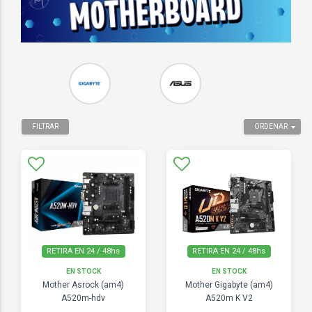
FILTRAR
ORDENAR
RETIRA EN 24 / 48hs
RETIRA EN 24 / 48hs
EN STOCK
EN STOCK
Mother Asrock (am4)
Mother Gigabyte (am4)
A520m-hdv
A520m K V2