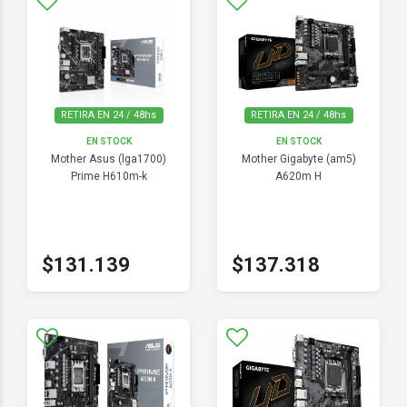
RETIRA EN 24 / 48hs
RETIRA EN 24 / 48hs
EN STOCK
EN STOCK
Mother Asus (lga1700)
Mother Gigabyte (am5)
Prime H610m-k
A620m H
$131.139
$137.318