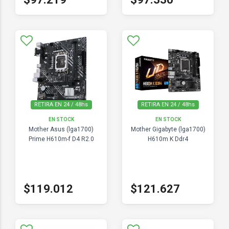
RETIRA EN 24 / 48hs
RETIRA EN 24 / 48hs
EN STOCK
EN STOCK
Mother Asus (lga1700)
Mother Gigabyte (lga1700)
Prime H610m-f D4 R2.0
H610m K Ddr4
$119.012
$121.627