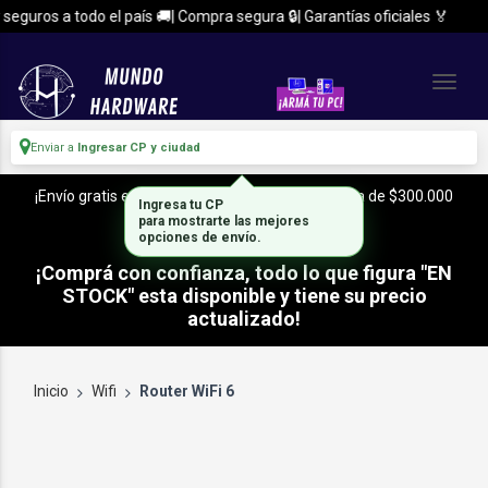
eguros a todo el país 🚚| Compra segura 🔒| Garantías oficiales 🏅
Enviar a
Ingresar CP y ciudad
¡Envío gratis en CABA y Zona Sur, con tu compra de $300.000
Ingresa tu CP
o mas!
para mostrarte las mejores
opciones de envío.
¡Comprá con confianza, todo lo que figura "EN
STOCK" esta disponible y tiene su precio
actualizado!
Inicio
Wifi
Router WiFi 6