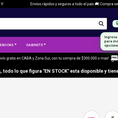
Envíos rápidos y seguros a todo el país 🚚| Compra segura
Ingresa
para mo
EBOOKS
GABINETE
opcione
nvío gratis en CABA y Zona Sur, con tu compra de $300.000 o mas!
 todo lo que figura "EN STOCK" esta disponible y tiene