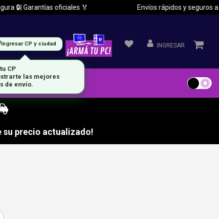
 🔒| Garantías oficiales 🏅
Envíos rápidos y seguros a tod
Ingresar CP y ciudad
INGRESAR
 tu CP
strarte las mejores
s de envío.
 su precio actualizado!