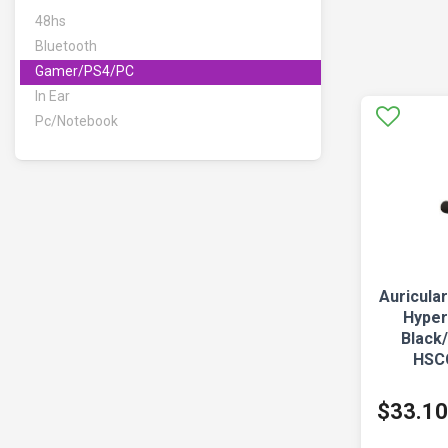
48hs
Bluetooth
Gamer/PS4/PC
In Ear
Pc/Notebook
Auricula
Hyper
Black
HSC
$33.1