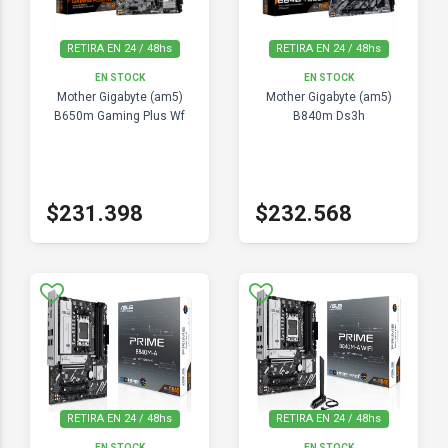
RETIRA EN 24 / 48hs
RETIRA EN 24 / 48hs
EN STOCK
EN STOCK
Mother Gigabyte (am5)
Mother Gigabyte (am5)
B650m Gaming Plus Wf
B840m Ds3h
$231.398
$232.568
RETIRA EN 24 / 48hs
RETIRA EN 24 / 48hs
EN STOCK
EN STOCK