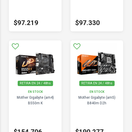
$97.219
$97.330
RETIRA EN 24 / 48hs
RETIRA EN 24 / 48hs
EN STOCK
EN STOCK
Mother Gigabyte (am4)
Mother Gigabyte (am5)
B550m K
B840m D2h
$154.706
$190.277