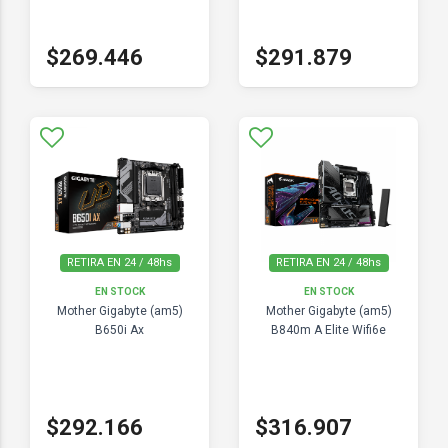
$269.446
$291.879
RETIRA EN 24 / 48hs
RETIRA EN 24 / 48hs
EN STOCK
EN STOCK
Mother Gigabyte (am5)
Mother Gigabyte (am5)
B650i Ax
B840m A Elite Wifi6e
$292.166
$316.907