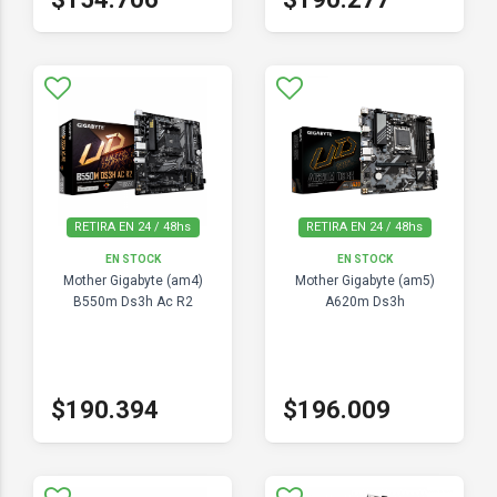
RETIRA EN 24 / 48hs
RETIRA EN 24 / 48hs
EN STOCK
EN STOCK
Mother Gigabyte (am4)
Mother Gigabyte (am5)
B550m Ds3h Ac R2
A620m Ds3h
$190.394
$196.009