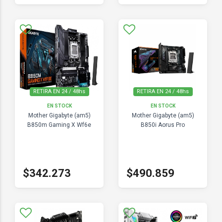
RETIRA EN 24 / 48hs
RETIRA EN 24 / 48hs
EN STOCK
EN STOCK
Mother Gigabyte (am5)
Mother Gigabyte (am5)
B850m Gaming X Wf6e
B850i Aorus Pro
$342.273
$490.859