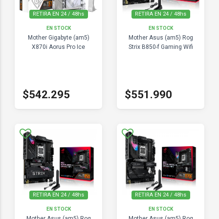
RETIRA EN 24 / 48hs
RETIRA EN 24 / 48hs
EN STOCK
EN STOCK
Mother Gigabyte (am5)
Mother Asus (am5) Rog
X870i Aorus Pro Ice
Strix B850-f Gaming Wifi
$542.295
$551.990
RETIRA EN 24 / 48hs
RETIRA EN 24 / 48hs
EN STOCK
EN STOCK
Mother Asus (am5) Rog
Mother Asus (am5) Rog