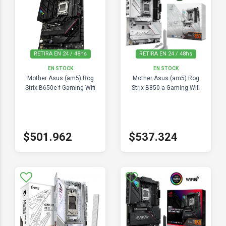
RETIRA EN 24 / 48hs
RETIRA EN 24 / 48hs
EN STOCK
EN STOCK
Mother Asus (am5) Rog
Mother Asus (am5) Rog
Strix B650e-f Gaming Wifi
Strix B850-a Gaming Wifi
$501.962
$537.324