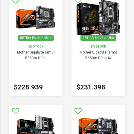
RETIRA EN 24 / 48hs
RETIRA EN 24 / 48hs
EN STOCK
EN STOCK
Mother Gigabyte (am5)
Mother Gigabyte (am5)
B850m D3hp
B650m D3hp Ax
$228.939
$231.398