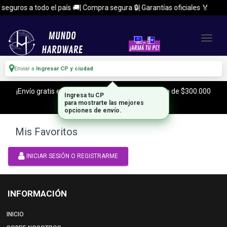
seguros a todo el país 🚚| Compra segura 🔒| Garantías oficiales 🏅
Enviar a
Ingresar CP y ciudad
¡Envío gratis en CABA y Zona Sur, con tu compra de $300.000
Ingresa tu CP
o mas!
para mostrarte las mejores
opciones de envío.
Mis Favoritos
INICIAR SESIÓN O REGISTRARME
INFORMACIÓN
INICIO