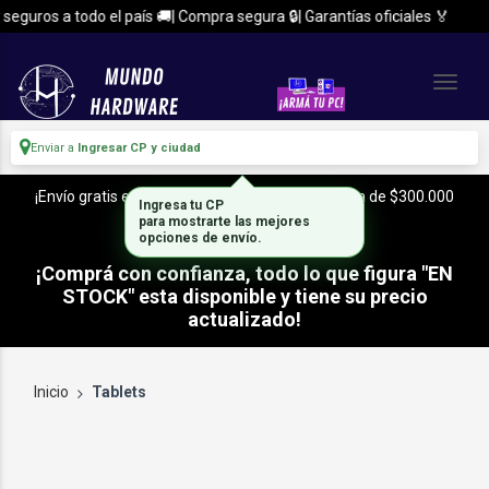
seguros a todo el país 🚚| Compra segura 🔒| Garantías oficiales 🏅
Enviar a
Ingresar CP y ciudad
¡Envío gratis en CABA y Zona Sur, con tu compra de $300.000
Ingresa tu CP
o mas!
para mostrarte las mejores
opciones de envío.
¡Comprá con confianza, todo lo que figura "EN
STOCK" esta disponible y tiene su precio
actualizado!
Inicio
Tablets