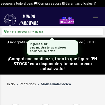
guros a todo el país 🚚| Compra segura 🔒| Garantías oficiales 🏅
Enviar a
Ingresar CP y ciudad
¡Envío gratis en CABA y Zona Sur, con tu compra de $300.000
Ingresa tu CP
o mas!
para mostrarte las mejores
opciones de envío.
¡Comprá con confianza, todo lo que figura "EN
STOCK" esta disponible y tiene su precio
actualizado!
Inicio
Perifericos
Mouse Inalámbrico