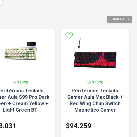
ORDENAR
EN STOCK
EN STOCK
eriféricos Teclado
Periféricos Teclado
er Aula S99 Pro Dark
Gamer Aula Max Black +
en + Cream Yellow +
Red Wing Chun Switch
Light Green BT
Magnetico Gamer
Membrana 98%
WIN60HE
3.031
$94.259