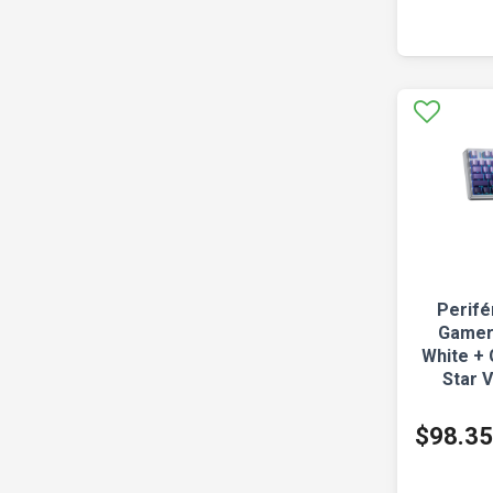
Perifé
Gamer
White + 
Star 
Gamer
$98.3