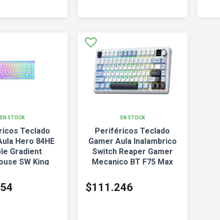
EN STOCK
EN STOCK
ricos Teclado
Periféricos Teclado
ula Hero 84HE
Gamer Aula Inalambrico
le Gradient
Switch Reaper Gamer
house SW King
Mecanico BT F75 Max
r Magnetico
Blue + White + Da
554
$111.246