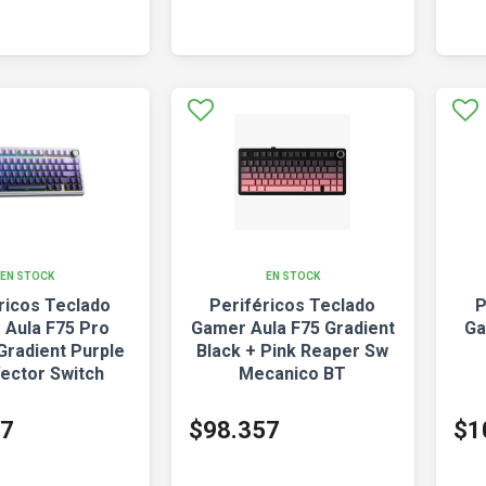
EN STOCK
EN STOCK
ricos Teclado
Periféricos Teclado
P
 Aula F75 Pro
Gamer Aula F75 Gradient
Ga
Gradient Purple
Black + Pink Reaper Sw
Vector Switch
Mecanico BT
 Mecanico BT
57
$98.357
$1