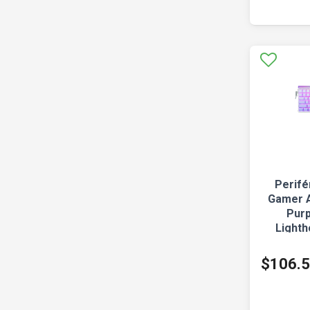
Perifé
Gamer A
Purp
Light
Game
$106.