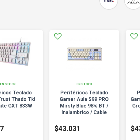
EN STOCK
EN STOCK
ricos Teclado
Periféricos Teclado
P
rust Thado Tkl
Gamer Aula S99 PRO
Gam
ite GXT 833W
Mirsty Blue 98% BT /
Gre
Inalambrico / Cable
17
$43.031
$4