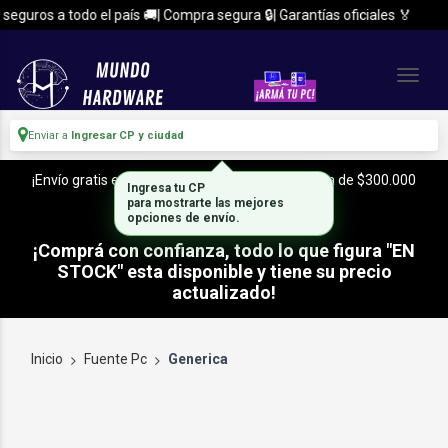
eguros a todo el país 🚚| Compra segura 🔒| Garantías oficiales 🏅
Enviar a
Ingresar CP y ciudad
¡Envío gratis en CABA y Zona Sur, con tu compra de $300.000
Ingresa tu CP
o mas!
para mostrarte las mejores
opciones de envío.
¡Comprá con confianza, todo lo que figura "EN
STOCK" esta disponible y tiene su precio
actualizado!
Inicio
Fuente Pc
Generica