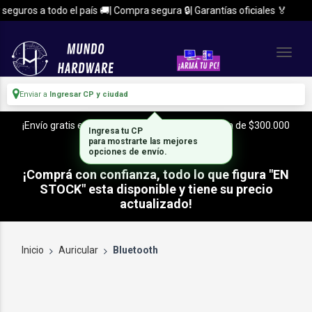
eguros a todo el país 🚚| Compra segura 🔒| Garantías oficiales 🏅
Enviar a
Ingresar CP y ciudad
¡Envío gratis en CABA y Zona Sur, con tu compra de $300.000
Ingresa tu CP
o mas!
para mostrarte las mejores
opciones de envío.
¡Comprá con confianza, todo lo que figura "EN
STOCK" esta disponible y tiene su precio
actualizado!
Inicio
Auricular
Bluetooth