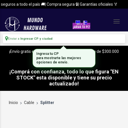
eguros a todo el país 🚚| Compra segura 🔒| Garantías oficiales 🏅
Enviar a
Ingresar CP y ciudad
¡Envío gratis en CABA y Zona Sur, con tu compra de $300.000
Ingresa tu CP
o mas!
para mostrarte las mejores
opciones de envío.
¡Comprá con confianza, todo lo que figura "EN
STOCK" esta disponible y tiene su precio
actualizado!
Inicio
Cable
Splitter