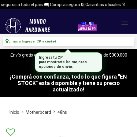
guros a todo el país 🚚| Compra segura 🔒| Garantías oficiales 🏅
Enviar a
Ingresar CP y ciudad
¡Envío gratis en CABA y Zona Sur, con tu compra de $300.000
Ingresa tu CP
o mas!
para mostrarte las mejores
opciones de envío.
¡Comprá con confianza, todo lo que figura "EN
STOCK" esta disponible y tiene su precio
actualizado!
Inicio
Motherboard
48hs