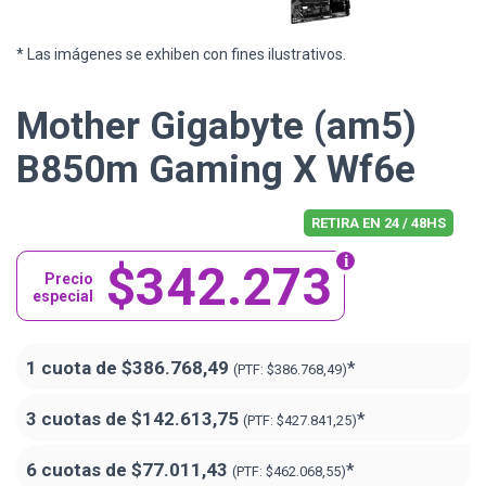
* Las imágenes se exhiben con fines ilustrativos.
Mother Gigabyte (am5)
B850m Gaming X Wf6e
RETIRA EN 24 / 48HS
$342.273
Precio
especial
1 cuota de
$386.768,49
*
(PTF:
$386.768,49)
3 cuotas de
$142.613,75
*
(PTF:
$427.841,25)
6 cuotas de
$77.011,43
*
(PTF:
$462.068,55)