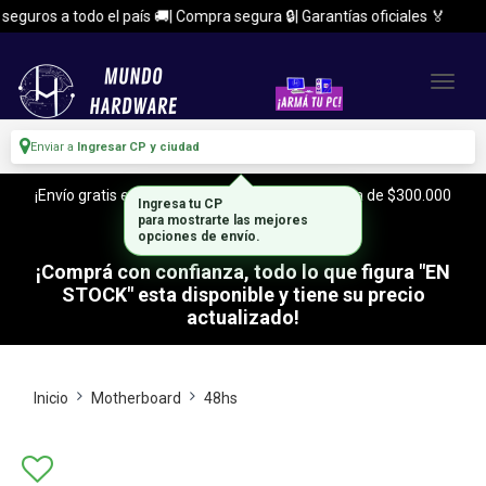
guros a todo el país 🚚| Compra segura 🔒| Garantías oficiales 🏅
Enviar a
Ingresar CP y ciudad
¡Envío gratis en CABA y Zona Sur, con tu compra de $300.000
Ingresa tu CP
o mas!
para mostrarte las mejores
opciones de envío.
¡Comprá con confianza, todo lo que figura "EN
STOCK" esta disponible y tiene su precio
actualizado!
Inicio
Motherboard
48hs