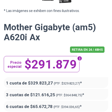
* Las imágenes se exhiben con fines ilustrativos.
Mother Gigabyte (am5)
A620i Ax
RETIRA EN 24 / 48HS
$291.879
Precio
especial
1 cuota de
$329.823,27
*
(PTF:
$329.823,27)
3 cuotas de
$121.616,25
*
(PTF:
$364.848,75)
6 cuotas de
$65.672,78
*
(PTF:
$394.036,65)