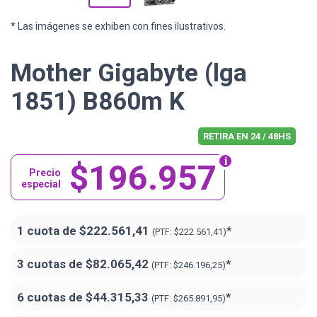
* Las imágenes se exhiben con fines ilustrativos.
Mother Gigabyte (lga
1851) B860m K
RETIRA EN 24 / 48HS
$196.957
Precio
especial
1 cuota de
$222.561,41
*
(PTF:
$222.561,41)
3 cuotas de
$82.065,42
*
(PTF:
$246.196,25)
6 cuotas de
$44.315,33
*
(PTF:
$265.891,95)