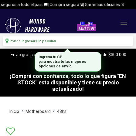
guros a todo el país 🚚| Compra segura 🔒| Garantías oficiales 🏅
Enviar a
Ingresar CP y ciudad
¡Envío gratis en CABA y Zona Sur, con tu compra de $300.000
Ingresa tu CP
o mas!
para mostrarte las mejores
opciones de envío.
¡Comprá con confianza, todo lo que figura "EN
STOCK" esta disponible y tiene su precio
actualizado!
Inicio
Motherboard
48hs