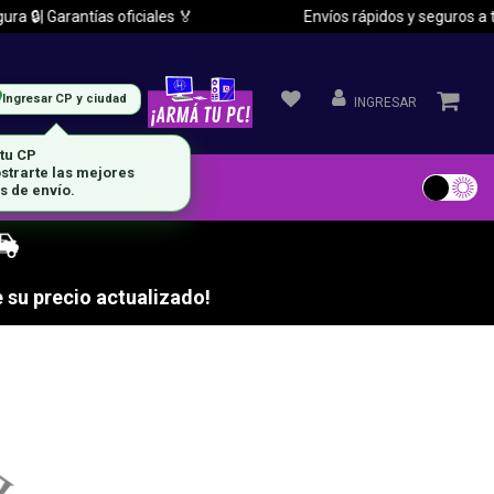
 🔒| Garantías oficiales 🏅
Envíos rápidos y seguros a tod
Ingresar CP y ciudad
INGRESAR
 tu CP
strarte las mejores
s de envío.
 su precio actualizado!