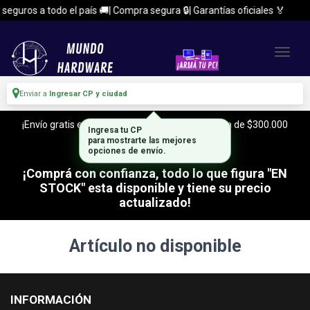
seguros a todo el país 🚚| Compra segura 🔒| Garantías oficiales 🏅
Enviar a
Ingresar CP y ciudad
¡Envío gratis en CABA y Zona Sur, con tu compra de $300.000
Ingresa tu CP
o mas!
para mostrarte las mejores
opciones de envío.
¡Comprá con confianza, todo lo que figura "EN
STOCK" esta disponible y tiene su precio
actualizado!
Artículo no disponible
INFORMACIÓN