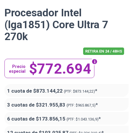
Procesador Intel
(lga1851) Core Ultra 7
270k
RETIRA EN 24 / 48HS
$772.694
Precio
especial
1 cuota de
$873.144,22
*
(PTF:
$873.144,22)
3 cuotas de
$321.955,83
*
(PTF:
$965.867,5)
6 cuotas de
$173.856,15
*
(PTF:
$1.043.136,9)
12 cuotas de
$103.025,87
*