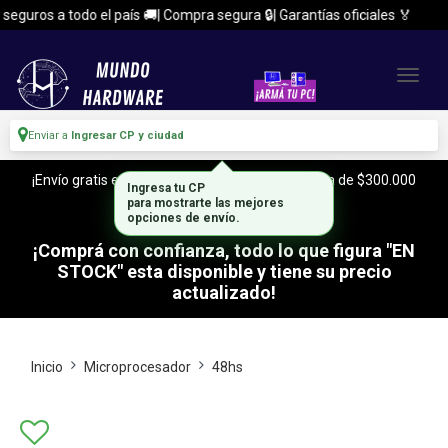
uros a todo el país 🚚| Compra segura 🔒| Garantías oficiales 🏅
Enviar a
Ingresar CP y ciudad
¡Envío gratis en CABA y Zona Sur, con tu compra de $300.000
Ingresa tu CP
o mas!
para mostrarte las mejores
opciones de envío.
¡Comprá con confianza, todo lo que figura "EN
STOCK" esta disponible y tiene su precio
actualizado!
Inicio
Microprocesador
48hs