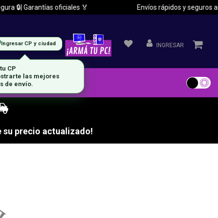
a 🔒| Garantías oficiales 🏅
Envíos rápidos y seguros a to
Ingresar CP y ciudad
INGRESAR
 tu CP
strarte las mejores
s de envío.
 su precio actualizado!