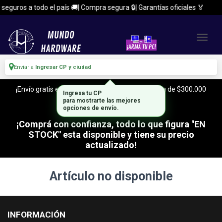
seguros a todo el país 🚚| Compra segura 🔒| Garantías oficiales 🏅
Enviar a
Ingresar CP y ciudad
¡Envío gratis en CABA y Zona Sur, con tu compra de $300.000
Ingresa tu CP
o mas!
para mostrarte las mejores
opciones de envío.
¡Comprá con confianza, todo lo que figura "EN
STOCK" esta disponible y tiene su precio
actualizado!
Artículo no disponible
INFORMACIÓN