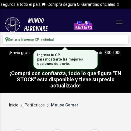
guros a todo el país 🚚| Compra segura 🔒| Garantías oficiales 🏅
Enviar a
Ingresar CP y ciudad
¡Envío gratis en CABA y Zona Sur, con tu compra de $300.000
Ingresa tu CP
o mas!
para mostrarte las mejores
opciones de envío.
¡Comprá con confianza, todo lo que figura "EN
STOCK" esta disponible y tiene su precio
actualizado!
Inicio
Perifericos
Mouse Gamer