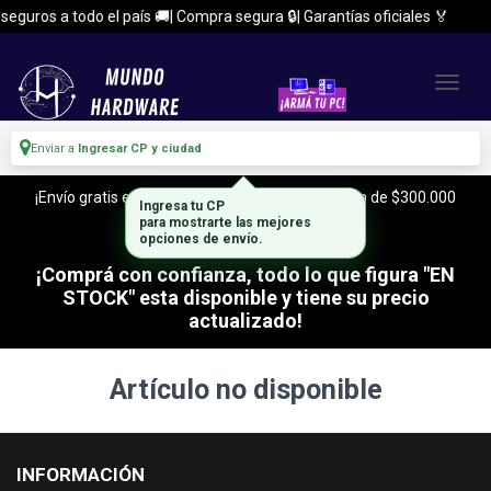
eguros a todo el país 🚚| Compra segura 🔒| Garantías oficiales 🏅
Enviar a
Ingresar CP y ciudad
¡Envío gratis en CABA y Zona Sur, con tu compra de $300.000
Ingresa tu CP
o mas!
para mostrarte las mejores
opciones de envío.
¡Comprá con confianza, todo lo que figura "EN
STOCK" esta disponible y tiene su precio
actualizado!
Artículo no disponible
INFORMACIÓN