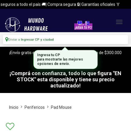
eguros a todo el país 🚚| Compra segura 🔒| Garantías oficiales 🏅
Enviar a
Ingresar CP y ciudad
¡Envío gratis en CABA y Zona Sur, con tu compra de $300.000
Ingresa tu CP
o mas!
para mostrarte las mejores
opciones de envío.
¡Comprá con confianza, todo lo que figura "EN
STOCK" esta disponible y tiene su precio
actualizado!
Inicio
Perifericos
Pad Mouse