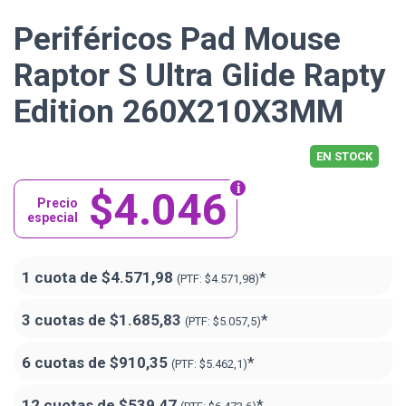
Periféricos Pad Mouse
Raptor S Ultra Glide Rapty
Edition 260X210X3MM
EN STOCK
$4.046
Precio
especial
1 cuota de
$4.571,98
*
(PTF:
$4.571,98)
3 cuotas de
$1.685,83
*
(PTF:
$5.057,5)
6 cuotas de
$910,35
*
(PTF:
$5.462,1)
12 cuotas de
$539,47
*