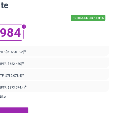
te
RETIRA EN 24 / 48HS
.984
*
PTF:
$616.961,92)
*
(PTF:
$682.480)
*
PTF:
$737.078,4)
*
(PTF:
$873.574,4)
dito
.