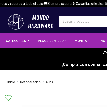
 y seguros a todo el país 🚚| Compra segura 🔒| Garantías oficiales 🏅
CATEGORÍAS
PLACA DE VIDEO
MONITOR
NOT
¡E
¡Comprá con confianza,
Inicio
Refrigeracion
48hs