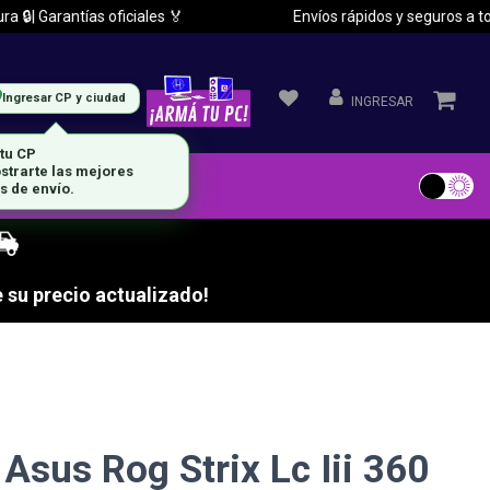
| Garantías oficiales 🏅
Envíos rápidos y seguros a todo e
Ingresar CP y ciudad
INGRESAR
 tu CP
strarte las mejores
s de envío.
 su precio actualizado!
Asus Rog Strix Lc Iii 360