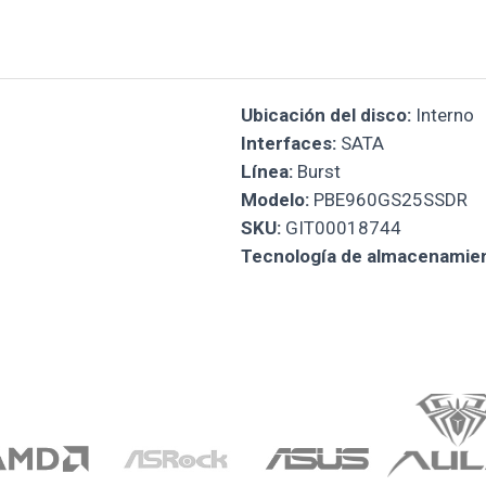
Ubicación del disco:
Interno
Interfaces:
SATA
Línea:
Burst
Modelo:
PBE960GS25SSDR
SKU:
GIT00018744
Tecnología de almacenamien