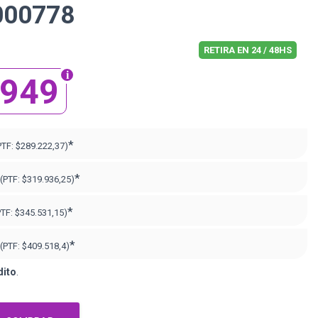
000778
RETIRA EN 24 / 48HS
.949
*
PTF:
$289.222,37)
*
(PTF:
$319.936,25)
*
PTF:
$345.531,15)
*
(PTF:
$409.518,4)
dito
.