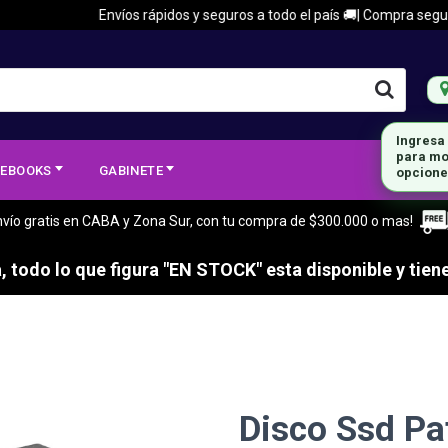
Envíos rápidos y seguros a todo el país 🚚| Compra segura 🔒| 
EBOOKS
GABINETE
nvío gratis en CABA y Zona Sur, con tu compra de $300.000 o mas!
 todo lo que figura "EN STOCK" esta disponible y tiene
Disco Ssd Pat