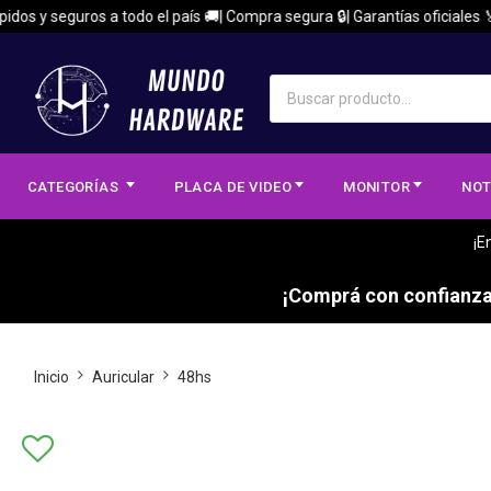
os y seguros a todo el país 🚚| Compra segura 🔒| Garantías oficiales 🏅
CATEGORÍAS
PLACA DE VIDEO
MONITOR
NOT
¡E
¡Comprá con confianza,
Inicio
Auricular
48hs