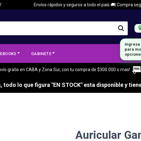
Envíos rápidos y seguros a todo el país 🚚| Compra segura 
Ingresa
para mo
EBOOKS
GABINETE
opcione
nvío gratis en CABA y Zona Sur, con tu compra de $300.000 o mas!
 todo lo que figura "EN STOCK" esta disponible y tiene
Auricular Ga