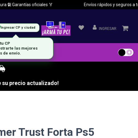
🔒| Garantías oficiales 🏅
Envíos rápidos y seguros a todo
Ingresar CP y ciudad
INGRESAR
 tu CP
strarte las mejores
s de envío.
 su precio actualizado!
mer Trust Forta Ps5