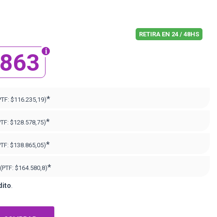
RETIRA EN 24 / 48HS
.863
*
PTF:
$116.235,19)
*
PTF:
$128.578,75)
*
PTF:
$138.865,05)
*
(PTF:
$164.580,8)
dito
.