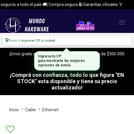
guros a todo el país 🚚| Compra segura 🔒| Garantías oficiales 🏅
Enviar a
Ingresar CP y ciudad
¡Envío gratis en CABA y Zona Sur, con tu compra de $300.000
Ingresa tu CP
o mas!
para mostrarte las mejores
opciones de envío.
¡Comprá con confianza, todo lo que figura "EN
STOCK" esta disponible y tiene su precio
actualizado!
Inicio
Cable
Ethernet