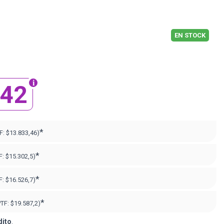
EN STOCK
242
*
F:
$13.833,46)
*
F:
$15.302,5)
*
F:
$16.526,7)
*
PTF:
$19.587,2)
dito
.