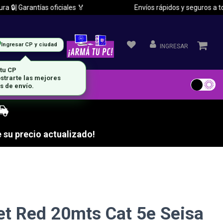
| Garantías oficiales 🏅
Envíos rápidos y seguros a todo 
Ingresar CP y ciudad
INGRESAR
 tu CP
strarte las mejores
s de envío.
 su precio actualizado!
et Red 20mts Cat 5e Seisa