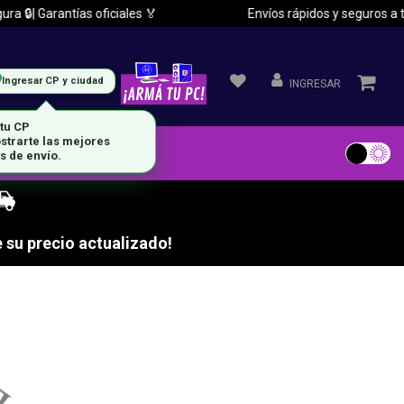
 🔒| Garantías oficiales 🏅
Envíos rápidos y seguros a tod
Ingresar CP y ciudad
INGRESAR
 tu CP
strarte las mejores
s de envío.
 su precio actualizado!