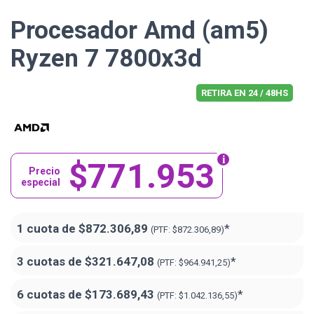
Procesador Amd (am5)
Ryzen 7 7800x3d
RETIRA EN 24 / 48HS
$771.953
Precio
especial
1 cuota de
$872.306,89
*
(PTF:
$872.306,89)
3 cuotas de
$321.647,08
*
(PTF:
$964.941,25)
6 cuotas de
$173.689,43
*
(PTF:
$1.042.136,55)