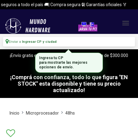
guros a todo el país 🚚| Compra segura 🔒| Garantías oficiales 🏅
Enviar a
Ingresar CP y ciudad
¡Envío gratis en CABA y Zona Sur, con tu compra de $300.000
Ingresa tu CP
o mas!
para mostrarte las mejores
opciones de envío.
¡Comprá con confianza, todo lo que figura "EN
STOCK" esta disponible y tiene su precio
actualizado!
Inicio
Microprocesador
48hs