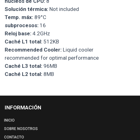
núcleos de CPU:
8
Solución térmica:
Not included
Temp. máx:
89°C
subprocesos:
16
Reloj base:
4.2GHz
Caché L1 total:
512KB
Recommended Cooler:
Liquid cooler
recommended for optimal performance
Caché L3 total:
96MB
Caché L2 total:
8MB
INFORMACIÓN
INICIO
SOBRE NOSOTROS
CONTACTO