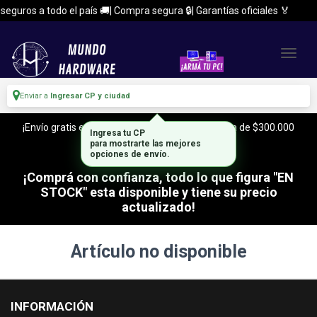
eguros a todo el país 🚚| Compra segura 🔒| Garantías oficiales 🏅
Enviar a
Ingresar CP y ciudad
¡Envío gratis en CABA y Zona Sur, con tu compra de $300.000
Ingresa tu CP
o mas!
para mostrarte las mejores
opciones de envío.
¡Comprá con confianza, todo lo que figura "EN
STOCK" esta disponible y tiene su precio
actualizado!
Artículo no disponible
INFORMACIÓN