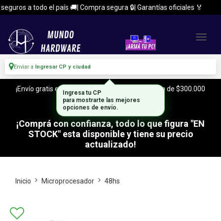
guros a todo el país 🚚| Compra segura 🔒| Garantías oficiales 🏅
Enviar a
Ingresar CP y ciudad
¡Envío gratis en CABA y Zona Sur, con tu compra de $300.000
Ingresa tu CP
o mas!
para mostrarte las mejores
opciones de envío.
¡Comprá con confianza, todo lo que figura "EN
STOCK" esta disponible y tiene su precio
actualizado!
Inicio
Microprocesador
48hs