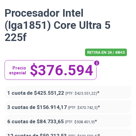
Procesador Intel
(lga1851) Core Ultra 5
225f
RETIRA EN 24 / 48HS
$376.594
Precio
especial
1 cuota de
$425.551,22
*
(PTF:
$425.551,22)
3 cuotas de
$156.914,17
*
(PTF:
$470.742,5)
6 cuotas de
$84.733,65
*
(PTF:
$508.401,9)
12 cuotas de
$50.212,53
*