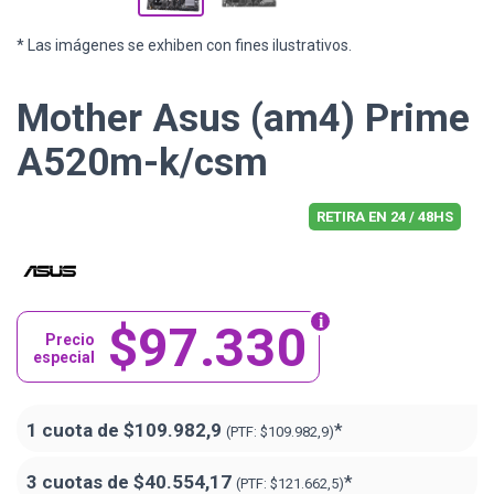
* Las imágenes se exhiben con fines ilustrativos.
Mother Asus (am4) Prime
A520m-k/csm
RETIRA EN 24 / 48HS
$97.330
Precio
especial
1 cuota de
$109.982,9
*
(PTF:
$109.982,9)
3 cuotas de
$40.554,17
*
(PTF:
$121.662,5)