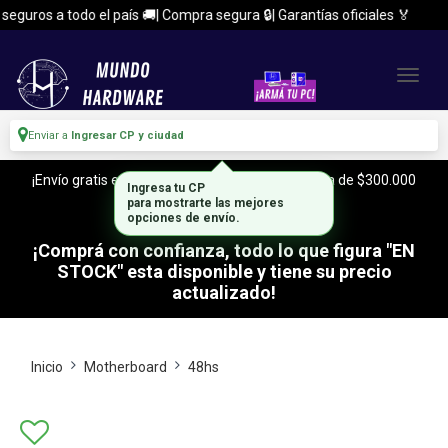
uros a todo el país 🚚| Compra segura 🔒| Garantías oficiales 🏅
Enviar a
Ingresar CP y ciudad
¡Envío gratis en CABA y Zona Sur, con tu compra de $300.000
Ingresa tu CP
o mas!
para mostrarte las mejores
opciones de envío.
¡Comprá con confianza, todo lo que figura "EN
STOCK" esta disponible y tiene su precio
actualizado!
Inicio
Motherboard
48hs