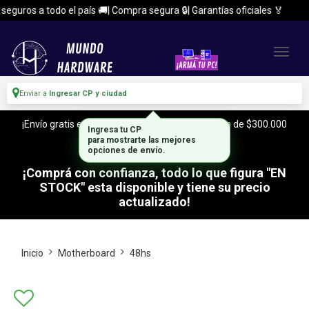
uros a todo el país 🚚| Compra segura 🔒| Garantías oficiales 🏅
Enviar a
Ingresar CP y ciudad
¡Envío gratis en CABA y Zona Sur, con tu compra de $300.000
Ingresa tu CP
o mas!
para mostrarte las mejores
opciones de envío.
¡Comprá con confianza, todo lo que figura "EN
STOCK" esta disponible y tiene su precio
actualizado!
Inicio
Motherboard
48hs