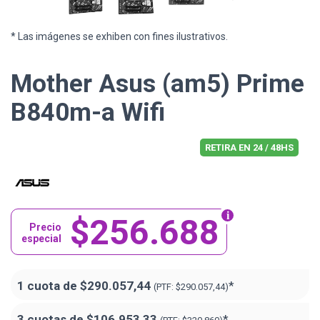
* Las imágenes se exhiben con fines ilustrativos.
Mother Asus (am5) Prime
B840m-a Wifi
RETIRA EN 24 / 48HS
$256.688
Precio
especial
1 cuota de
$290.057,44
*
(PTF:
$290.057,44)
3 cuotas de
$106.953,33
*