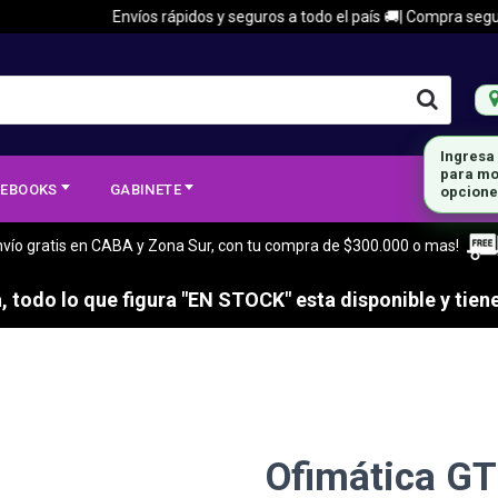
Envíos rápidos y seguros a todo el país 🚚| Compra segura 🔒
Ingresa
para mo
EBOOKS
GABINETE
opcione
nvío gratis en CABA y Zona Sur, con tu compra de $300.000 o mas!
 todo lo que figura "EN STOCK" esta disponible y tiene
Ofimática GT