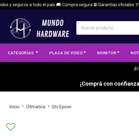
 y seguros a todo el país 🚚| Compra segura 🔒| Garantías oficiales 🏅
CATEGORÍAS
PLACA DE VIDEO
MONITOR
NOT
¡E
¡Comprá con confianza,
Inicio
Ofimatica
Gtc Epson