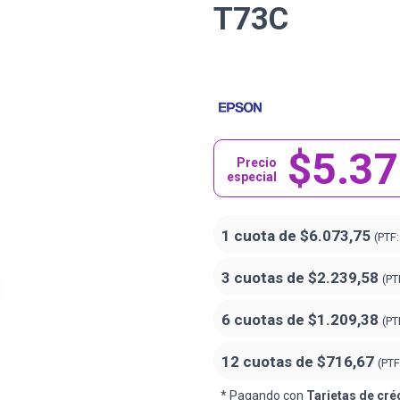
T73C
$5.3
Precio
especial
1 cuota de
$6.073,75
(PTF
3 cuotas de
$2.239,58
(PT
6 cuotas de
$1.209,38
(PT
12 cuotas de
$716,67
(PTF
* Pagando con
Tarjetas de cré