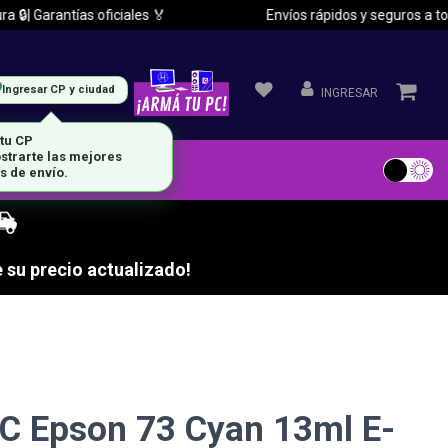
| Garantías oficiales 🏅
Envíos rápidos y seguros a todo e
Ingresar CP y ciudad
INGRESAR
 tu CP
strarte las mejores
s de envío.
 su precio actualizado!
C Epson 73 Cyan 13ml E-