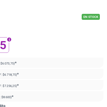
EN STOCK
75
*
:
$6.073,75)
*
F:
$6.718,75)
*
F:
$7.256,25)
*
:
$8.600)
dito
.