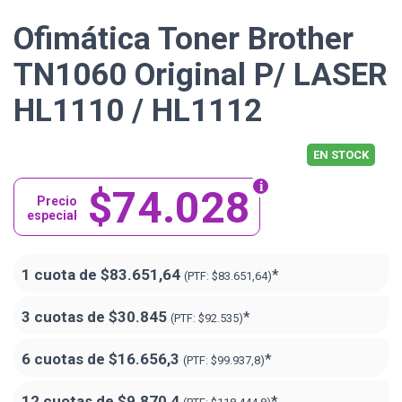
Ofimática Toner Brother
TN1060 Original P/ LASER
HL1110 / HL1112
EN STOCK
$74.028
Precio
especial
1 cuota de
$83.651,64
*
(PTF:
$83.651,64)
3 cuotas de
$30.845
*
(PTF:
$92.535)
6 cuotas de
$16.656,3
*
(PTF:
$99.937,8)
12 cuotas de
$9.870,4
*