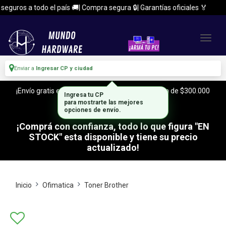
guros a todo el país 🚚| Compra segura 🔒| Garantías oficiales 🏅
Enviar a
Ingresar CP y ciudad
¡Envío gratis en CABA y Zona Sur, con tu compra de $300.000
Ingresa tu CP
o mas!
para mostrarte las mejores
opciones de envío.
¡Comprá con confianza, todo lo que figura "EN
STOCK" esta disponible y tiene su precio
actualizado!
Inicio
Ofimatica
Toner Brother