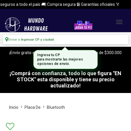
uros a todo el país 🚚| Compra segura 🔒| Garantías oficiales 🏅
Enviar a
Ingresar CP y ciudad
¡Envío gratis en CABA y Zona Sur, con tu compra de $300.000
Ingresa tu CP
o mas!
para mostrarte las mejores
opciones de envío.
¡Comprá con confianza, todo lo que figura "EN
STOCK" esta disponible y tiene su precio
actualizado!
Inicio
Placa De
Bluetooth