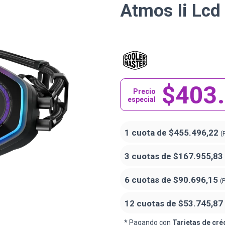
Atmos Ii Lcd
$403
Precio
especial
1 cuota de
$455.496,22
(
3 cuotas de
$167.955,83
6 cuotas de
$90.696,15
(
12 cuotas de
$53.745,87
* Pagando con
Tarjetas de cré