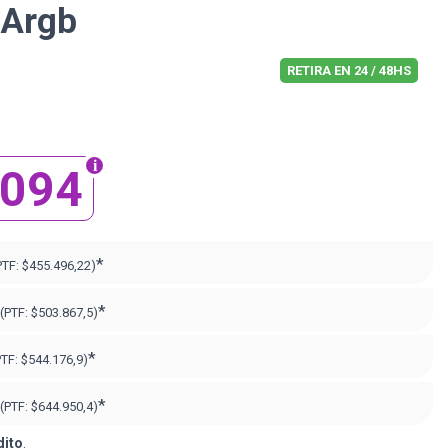
 Argb
RETIRA EN 24 / 48HS
.094
*
PTF:
$455.496,22)
*
(PTF:
$503.867,5)
*
PTF:
$544.176,9)
*
(PTF:
$644.950,4)
dito
.