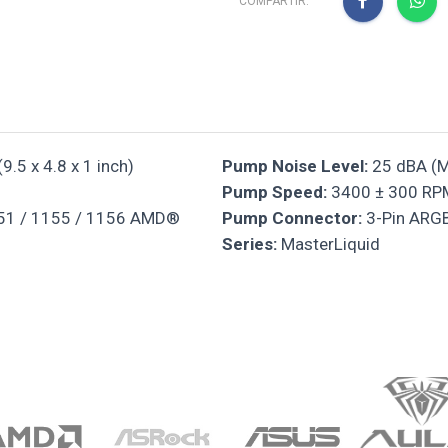
COMPARTIR:
.5 x 4.8 x 1 inch)
Pump Noise Level:
25 dBA (M
Pump Speed:
3400 ± 300 RP
151 / 1155 / 1156 AMD®
Pump Connector:
3-Pin ARGB
Series:
MasterLiquid