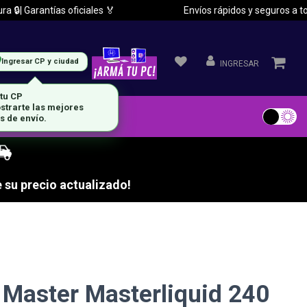
 Garantías oficiales 🏅
Envíos rápidos y seguros a todo el
Ingresar CP y ciudad
INGRESAR
 tu CP
strarte las mejores
s de envío.
 su precio actualizado!
 Master Masterliquid 240