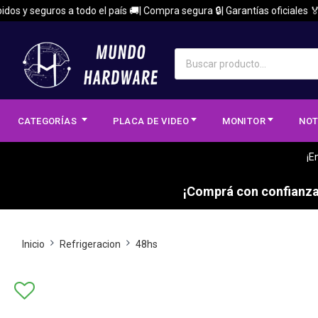
 y seguros a todo el país 🚚| Compra segura 🔒| Garantías oficiales 🏅
CATEGORÍAS
PLACA DE VIDEO
MONITOR
NOT
¡E
¡Comprá con confianza,
Inicio
Refrigeracion
48hs