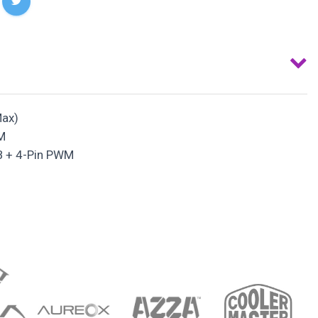
ax)
M
 + 4-Pin PWM