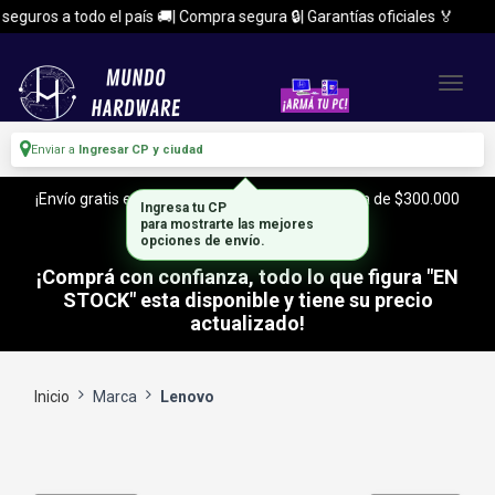
eguros a todo el país 🚚| Compra segura 🔒| Garantías oficiales 🏅
Enviar a
Ingresar CP y ciudad
¡Envío gratis en CABA y Zona Sur, con tu compra de $300.000
Ingresa tu CP
o mas!
para mostrarte las mejores
opciones de envío.
¡Comprá con confianza, todo lo que figura "EN
STOCK" esta disponible y tiene su precio
actualizado!
Inicio
Marca
Lenovo