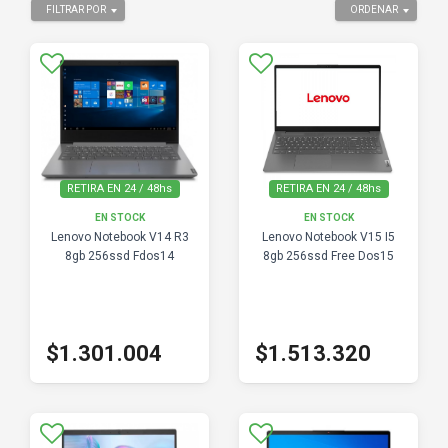
FILTRAR POR
ORDENAR
RETIRA EN 24 / 48hs
RETIRA EN 24 / 48hs
EN STOCK
EN STOCK
Lenovo Notebook V14 R3
Lenovo Notebook V15 I5
8gb 256ssd Fdos14
8gb 256ssd Free Dos15
$1.301.004
$1.513.320