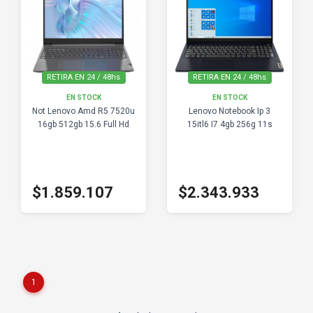
RETIRA EN 24 / 48hs
RETIRA EN 24 / 48hs
EN STOCK
EN STOCK
Not Lenovo Amd R5 7520u
Lenovo Notebook Ip 3
16gb 512gb 15.6 Full Hd
15itl6 I7 4gb 256g 11s
$1.859.107
$2.343.933
1